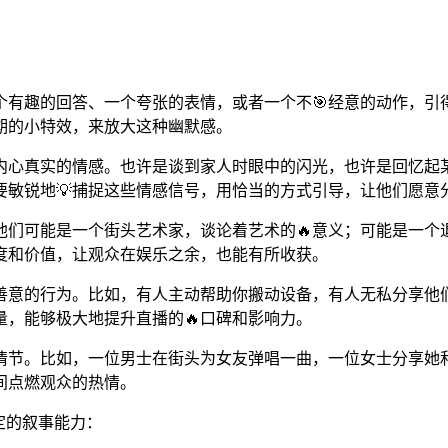
个有趣的回答、一个夸张的表情，或者一个不🎯经意的动作，引
期的小特效，来放大这种幽默感。
内心真实的情感。也许是谈到家人时眼中的闪光，也许是回忆起
要敏锐地💡捕捉这些情感信号，用恰当的方式引导，让他们愿意
。他们可能是一个街头艺术家，谈论着艺术的🔥意义；可能是一
度和价值，让观众在娱乐之余，也能有所收获。
满善意的行为。比如，有人主动帮助你搬动设备，有人无私分享他
，能够极大地提升直播的🔥口碑和影响力。
情节。比如，一位男士在街头为女友弹唱一曲，一位女士分享她
间点燃观众的热情。
定的叙事能力：