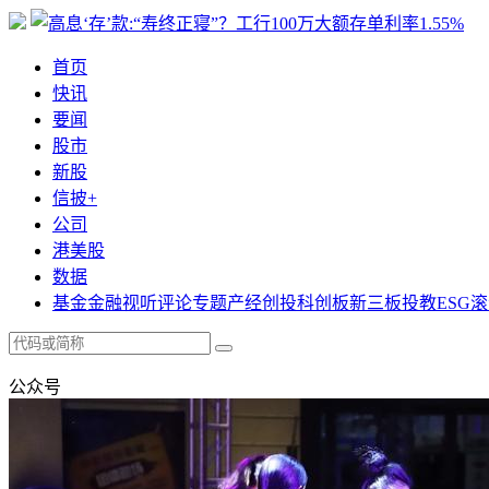
首页
快讯
要闻
股市
新股
信披+
公司
港美股
数据
基金
金融
视听
评论
专题
产经
创投
科创板
新三板
投教
ESG
滚
公众号