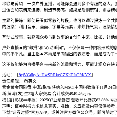
串联与剪辑：一次户外直播，可能你会遇到多个有趣的路人，
过语言和表情来连接，制造节奏感。如果是后期剪辑，则要精
主题的提炼：即使是看似零散的片段，也可以通过提炼一个共同
的渲染：利用音乐、画面、字幕等元素，来烘托气氛，渲染情
互动式叙事：鼓励观众参与到故事的🔥创作中来。比如，让
户外直播🔥的“勾搭”和“心动瞬间”，不仅仅是一种内容形
中的不平凡。当主播🔥不再是单向输出的表演者，而是成为
这不仅能够为直播平台带来新的流量和活力，更能让观众在快
活动：【
8cjVGdkyAuHwSRRkeCZXbTJuTftKYX
】
责任编辑： 蔡英文
紫金黄金国际盘!中涨超6% 获纳入MSCI中国指数将于11月24
新.黄浦{发}生2笔大宗交易 合计成交4949.46万元
横{店}影视半年报：2025Q2业绩暴雷 营收环比暴跌82.86%
声明：证券时报力求信息真实、准确，文章提及内容仅供参考
下载“证券时报”官方APP，或关注官方微信公众号，即可随