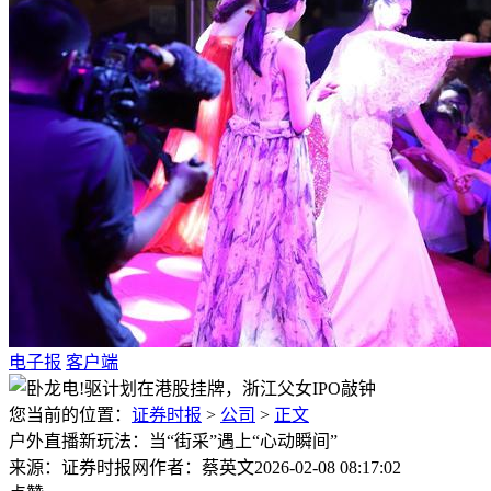
电子报
客户端
您当前的位置：
证券时报
>
公司
>
正文
户外直播新玩法：当“街采”遇上“心动瞬间”
来源：证券时报网
作者：蔡英文
2026-02-08 08:17:02