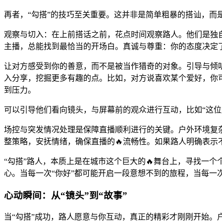
再者，“勾搭”的技巧至关重要。这并非是简单粗暴的搭讪，而
观察与切入：在上前搭话之前，花点时间观察路人。他们是独
主播，总能找到最恰当的开场白。真诚与尊重：你的态度决定
让对方感受到你的善意，而不是被当作猎奇的对象。引导与倾
入分享，挖掘更多有趣的点。比如，对方说喜欢某个爱好，你
到压力。
可以引导他们看向镜头，与屏幕前的观众进行互动，比如“这位
场控与突发情况处理是保障直播顺利进行的关键。户外环境复
整策略，安抚情绪，确保直播的🔥流畅性。如果路人明确表示
“勾搭”路人，本质上是在城市这个巨大的🔥舞台上，寻找一
心。当每一次“你好”都可能开启一段意想不到的旅程，当每一
心动瞬间：从“镜头”到“故事”
当“勾搭”成功，路人愿意与你互动，真正的精彩才刚刚开始。