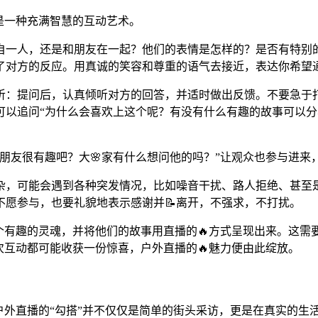
是一种充满智慧的互动艺术。
自一人，还是和朋友在一起？他们的表情是怎样的？是否有特别的
了对方的反应。用真诚的笑容和尊重的语气去接近，表达你希望
听：提问后，认真倾听对方的回答，并适时做出反馈。不要急于
可以追问“为什么会喜欢上这个呢？有没有什么有趣的故事可以分
朋友很有趣吧？大🌸家有什么想问他的吗？”让观众也参与进来
杂，可能会遇到各种突发情况，比如噪音干扰、路人拒绝、甚至
不愿参与，也要礼貌地表示感谢并📝离开，不强求，不打扰。
个个有趣的灵魂，并将他们的故事用直播的🔥方式呈现出来。这
次互动都可能收获一份惊喜，户外直播的🔥魅力便由此绽放。
户外直播的“勾搭”并不仅仅是简单的街头采访，更是在真实的生