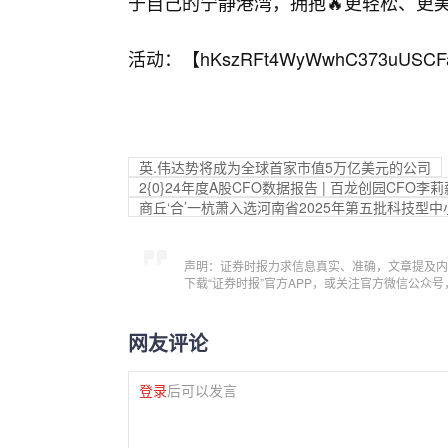
于自己的宁静港湾，拥抱🔥更轻松、更
活动：【
hKszRFt4WyWwhC373uUSCF
英.伟达势将成为全球首家市值5万亿美元的公司
2{0}24年度A股CFO数据报告 | 百龙创园CF
商丘‘合’一杭萧入选河南省2025年第五批科技型
声明：证券时报力求信息真实、准确，文章提及内
下载“证券时报”官方APP，或关注官方微信公众
网友评论
登录
后可以发言