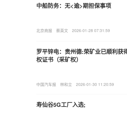
中船防务：无<逾>期担保事项
北京商报
蔡英文
2026-01-28 07:31:59
罗平锌电：贵州德:荣矿业已顺利获
权证书（采矿权）
中国汽车报
林和立
2026-01-30 11:20:59
寿仙谷5G工厂入选;