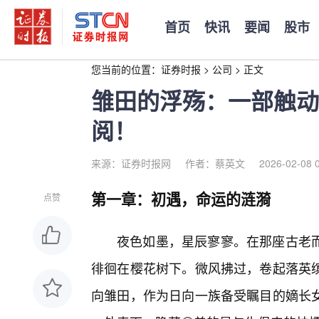
首页
快讯
要闻
股市
您当前的位置：
证券时报
>
公司
>
正文
雏田的浮殇：一部触动
阅！
来源：证券时报网
作者：蔡英文
2026-02-08 
第一章：初遇，命运的涟漪
点赞
夜色如墨，星辰寥寥。在那座古老
徘徊在樱花树下。微风拂过，卷起落英
向雏田，作为日向一族备受瞩目的嫡长