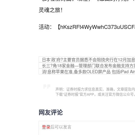
灵魂之旅！
活动：【
hKszRFt4WyWwhC373uUSCF
日本‘政’府?主要官员据悉不会阻挠央行在12月加
长三?角18家金融—管理部门联合发布金融支持方
消!息称苹果在准,备多款OLED屏产品 包括iPad Air、M
声明：证券时报力求信息真实、准确，文章提及内
下载“证券时报”官方APP，或关注官方微信公众
网友评论
登录
后可以发言