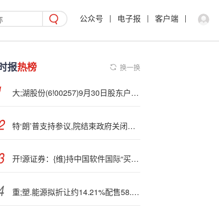
公众号
电子报
客户端
时报
热榜
换一换
大;湖股份(6!00257)9月30日股东户数4.21万户，较上期减少8.87%
特‘朗’普支持参议,院结束政府关闭的协议
开!源证券：{维}持中国软件国际“买入”评级 有望受益于鸿蒙生态发展
重;塑.能源拟折让约14.21%配售58.39万H股 净筹约7830万港元