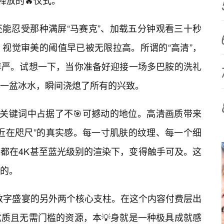
释放的🔥仪式。
能忍受那种满屏“马赛克”、加载五分钟观看三十秒
视觉审美的阈值早已被无限拉高。所谓的“高清”，
尊严。试想一下，当你准备好迎接一场多巴胺的洗礼
一盆冰水，瞬间浇熄了所有的兴致。
索关键词中占据了不🎯可撼动的地位。高清画质带来
近在咫尺”的真实感。每一寸肌肤的纹理、每一个细
都在4K甚至蓝光级别的渲染下，变得触手可及。这
的。
场数字盛宴的另外两个核心支柱。在这个内容付费层出
质且无需门槛的资源，本💡身就是一种极具成就感