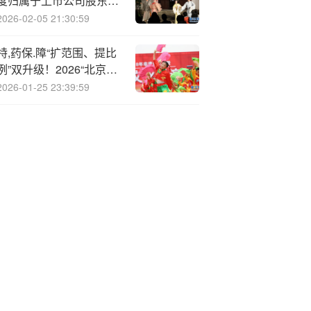
度归属于上市公司股东的
净利润同比增长10.43%
2026-02-05 21:30:59
特,药保.障“扩范围、提比
例”双升级！2026“北京普
惠健康保”参保通道已开
2026-01-25 23:39:59
启