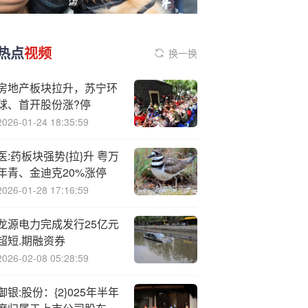
热点
视频
换一换
房地产板块拉升，苏宁环
球、首开股份涨?停
2026-01-24 18:35:59
医:药板块强势{拉}升 粤万
年青、金迪克20%涨停
2026-01-28 17:16:59
龙源电力完成发行25亿元
超短.期融资券
2026-02-08 05:28:59
御银:股份：{2}025年半年