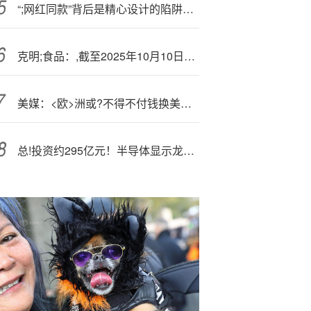
“;网红同款”背后是精心设计的陷阱？揭露直播切片带货乱象
克明;食品：,截至2025年10月10日，公司股东总户数为27360户
美媒：<欧>洲或?不得不付钱换美国保护
总!投资约295亿元！半导体显示龙头TCL华星参与投建OLED产线